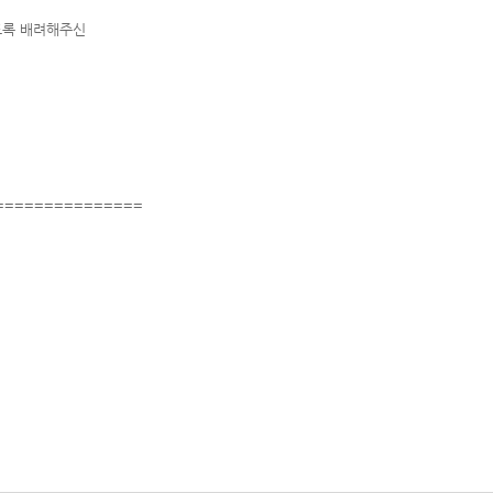
도록 배려해주신
===============