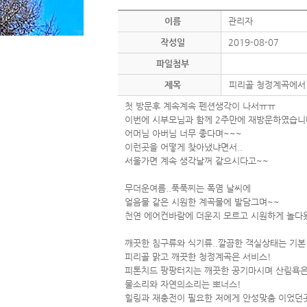
이름
관리자
작성일
2019-08-07
파일첨부
제목
피리골 청정계곡에서
첫 방문후 계속계속 펜션생각이 나서ㅠㅠ
이번에 시부모님과 함께 2주만에 재방문하였습니
어머님 아버님 너무 좋다며~~~
이런곳을 어떻게 찾아냈냐면서..
서울가면 계속 생각날꺼 같으시다고~~
무더운여름..푹푹찌는 폭염 날씨에
얼음물 같은 시원한 계곡물에 발담그며~~
천연 에어컨바람에 더운지 모르고 시원하게 놀다
깨끗한 침구류와 식기류..깔끔한 객실상태는 기본
피리골 맑고 깨끗한 청정계곡은 서비스!
피톤치드 팡팡터지는 깨끗한 공기마시며 산림욕은
물소리와 자연의소리는 뽀너스!
힐링과 재충전이 필요한 저에게 안성맞춤 이었던