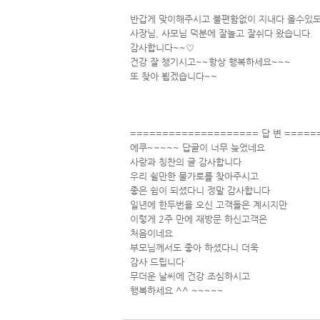
반갑게 맞이해주시고 불편함없이 지내다 올수있
사장님, 사모님 덕분에 잘놀고 잘쉬다 왔습니다.
감사합니다~~♡
건강 잘 챙기시고~~항상 행복하세요~~~
또 찾아 뵙겠습니다~~
==================== 답 변 =====
에쿠~~~~~ 답글이 너무 늦었네요
사랑과 칭찬의 글 감사합니다
우리 쉴만한 물가로를 찾아주시고
좋은 쉼이 되셨다니 정말 감사합니다
일년에 한두번을 오신 고객들은 계시지만
이렇게 2주 만에 재방문 하신고객은
처음이네요
부모님께서도 좋아 하셨다니 더욱
감사 드립니다
무더운 날씨에 건강 조심하시고
행복하세요 ^^ ~~~~~